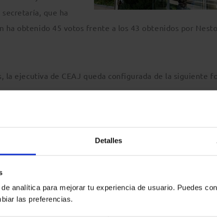
 secretaría, que ha
 ha obtenido 45 votos frente a los 43 obtenidos por Nest
, la ejecutiva de CEAJ queda configurada de la siguiente f
Detalles
s
 de analítica para mejorar tu experiencia de usuario. Puedes con
biar las preferencias.