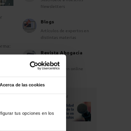
Newsletters
or
Blogs
Artículos de expertos en
distintas materias
orma:
Revista Abogacía
Española
Ahora también online
Acerca de las cookies
Publicidad
figurar tus opciones en los