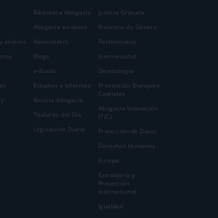
Biblioteca Abogacía
Justicia Gratuita
Abogacía en datos
Violencia de Género
y análisis
Newsletters
Penitenciario
ensa
Blogs
Internacional
e-Books
Deontología
es
Estudios e Informes
Prevención Blanqueo
Capitales
 y
Revista Abogacía
Abogacía Innovación
Titulares del Día
(TIC)
Legislación Diaria
Protección de Datos
Derechos Humanos
Europa
Extranjería y
Protección
Internacional
Igualdad