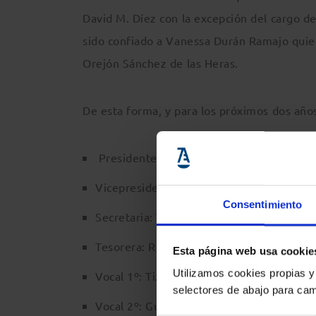
David M. Díez con la excepción del cargo de
sido confiado a Vanessa Durán Ramajo quien
Orejón Sánchez de las Heras.
De esta forma, y para los próximos dos años
Presidente: David M. Díez Revilla
Vicepresidenta: Eva Ojea Pazos
Consentimiento
Secretaria: Vanessa Durán Ramajo
Tesorera: Regina Márquez Gutiérrez
Esta página web usa cookie
Utilizamos cookies propias y
Vocal 1º: Tizziana di Ciommo
selectores de abajo para cam
Vocal 2º: Guillermo Padilla Martínez