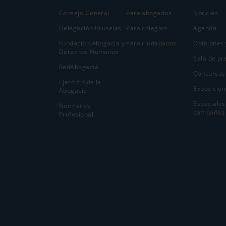
Consejo General
Para abogados
Noticias
Delegación Bruselas
Para colegios
Agenda
Fundación Abogacía y
Para ciudadanos
Opiniones 
Derechos Humanos
Sala de pr
RedAbogacía
Concursos
Ejercicio de la
Exposicion
Abogací­a
Especiales
Normativa
campañas
Profesional