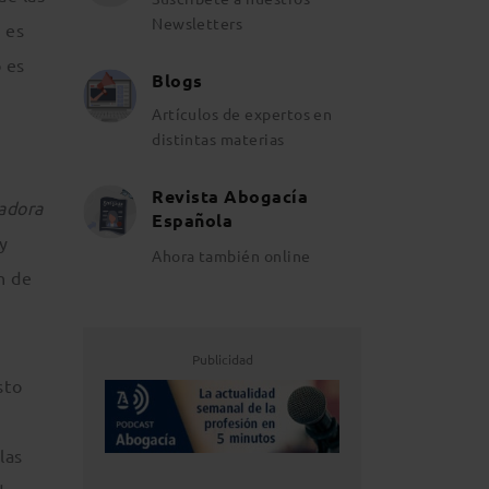
Newsletters
 es
o es
Blogs
Artículos de expertos en
distintas materias
Revista Abogacía
adora
Española
y
Ahora también online
n de
Publicidad
sto
las