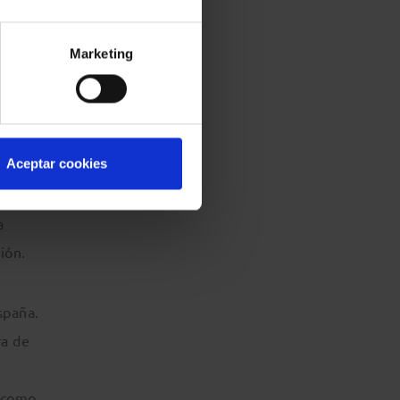
país y
Marketing
 a
n
Aceptar cookies
uidas
a
ión.
spaña.
ra de
H como