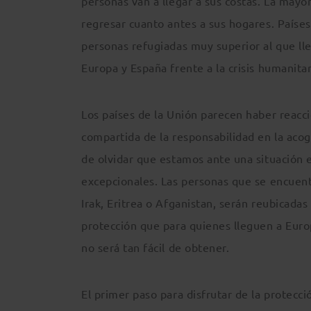
personas van a llegar a sus costas. La mayo
regresar cuanto antes a sus hogares. Paíse
personas refugiadas muy superior al que ll
Europa y España frente a la crisis humanita
Los países de la Unión parecen haber reacc
compartida de la responsabilidad en la acog
de olvidar que estamos ante una situación 
excepcionales. Las personas que se encuentr
Irak, Eritrea o Afganistan, serán reubicadas
protección que para quienes lleguen a Europ
no será tan fácil de obtener.
El primer paso para disfrutar de la protección