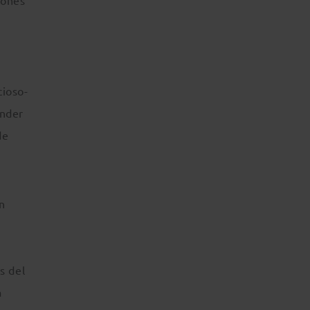
iones
cioso-
ender
de
n
s del
a