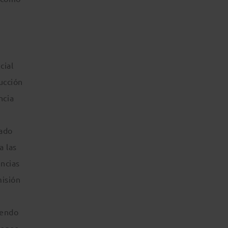
cial
ucción
ncia
mado
a las
uncias
misión
iendo