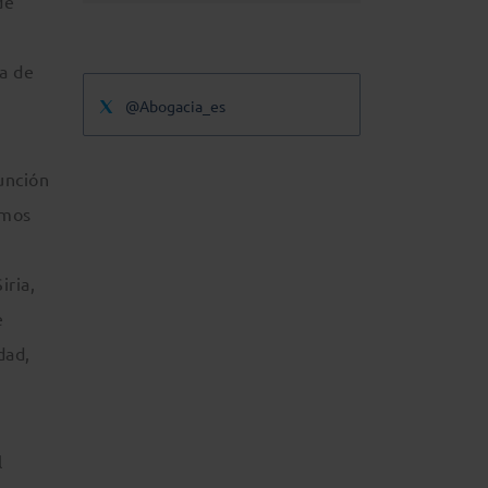
de
a de
@Abogacia_es
unción
emos
iria,
e
dad,
l