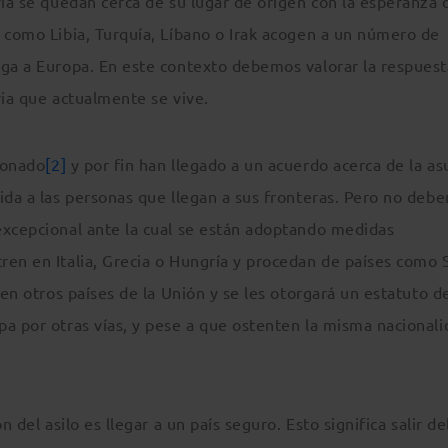
ría se quedan cerca de su lugar de origen con la esperanza 
s como Libia, Turquía, Líbano o Irak acogen a un número de
ega a Europa. En este contexto debemos valorar la respuest
ria que actualmente se vive.
ionado
[2]
y por fin han llegado a un acuerdo acerca de la as
ida a las personas que llegan a sus fronteras. Pero no deb
excepcional ante la cual se están adoptando medidas
en en Italia, Grecia o Hungría y procedan de países como S
 en otros países de la Unión y se les otorgará un estatuto d
a por otras vías, y pese a que ostenten la misma nacionali
 del asilo es llegar a un país seguro. Esto significa salir de