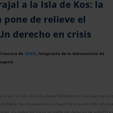
ajal a la Isla de Kos: la
 pone de relieve el
Un derecho en crisis
directora de
CEAR
, integrante de la Subcomisión de
bogacía
l ver la foto del niño Aylan fallecido en una playa de la I
 múltiples los llamamientos a favor de la protección interna
irias. En todos los foros se habla del derecho de asilo
[1]
y 