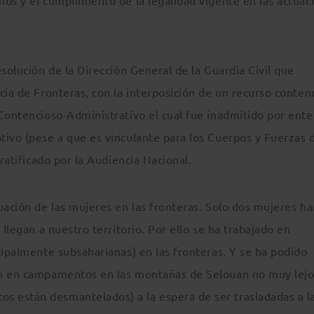
os y el cumplimiento de la legalidad vigente en las actuac
solución de la Dirección General de la Guardia Civil que
cia de Fronteras, con la interposición de un recurso conten
 Contencioso-Administrativo el cual fue inadmitido por ent
tivo (pese a que es vinculante para los Cuerpos y Fuerzas 
 ratificado por la Audiencia Nacional.
uación de las mujeres en las fronteras. Solo dos mujeres ha
llegan a nuestro territorio. Por ello se ha trabajado en
cipalmente subsaharianas) en las fronteras. Y se ha podido
an en campamentos en las montañas de Selouan no muy lejo
 están desmantelados) a la espera de ser trasladadas a l