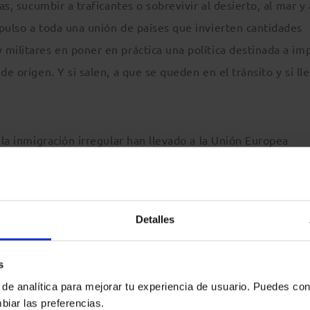
as, sucumbir a traficantes o sobrevivir al desierto, al mar y 
pulso a toda una unión de países que invierten cantidades
militares en poner en práctica una política destinada a im
e origen. Y si salen, a que se queden en el tránsito y si ll
 la inmigración irregular han llevado a la Unión Europea
mplio dispositivo policial, de acuerdos bilaterales y sofisti
egada de personas necesitadas de protección internacional a
 cada vez más peligrosas y mortíferas.
Detalles
NAL EN LAS FRONTERAS. CEUTA Y
s
 de analítica para mejorar tu experiencia de usuario. Puedes con
torio europeo 625.000 solicitantes de asilo. A España no ll
biar las preferencias.