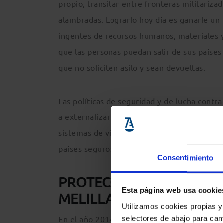
propio, transitar entre fronteras militarizad
alambradas. Lograrlo hoy día es ganarle un 
ingentes de recursos humanos, materiales y 
que las personas puedan salir de sus países d
que no soliciten asilo y sean devueltas.
Las políticas de seguridad y de lucha contra
a externalizar sus fronteras a través de un a
sistemas de vigilancia que dificultan la ll
países seguros y las avocan a utilizar rutas
Consentimiento
PROTECCIÓN INTERNACIO
Esta página web usa cookie
MELILLA
Utilizamos cookies propias y
En el año 2014 consiguieron acceder a terri
selectores de abajo para cam