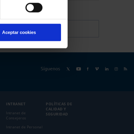
@Abogacia_es
Aceptar cookies
Síguenos
INTRANET
POLÍTICAS DE
CALIDAD Y
Intranet de
SEGURIDAD
Consejeros
Intranet de Personal