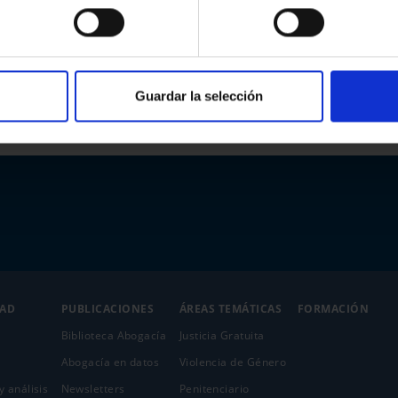
Guardar la selección
DAD
PUBLICACIONES
ÁREAS TEMÁTICAS
FORMACIÓN
Biblioteca Abogacía
Justicia Gratuita
Abogacía en datos
Violencia de Género
y análisis
Newsletters
Penitenciario