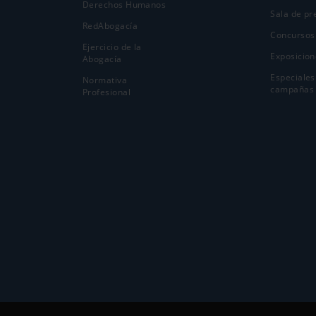
Derechos Humanos
Sala de pr
RedAbogacía
Concursos
Ejercicio de la
Exposicion
Abogací­a
Especiales
Normativa
campañas
Profesional