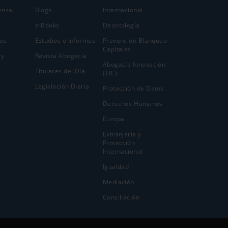
ensa
Blogs
Internacional
e-Books
Deontología
es
Estudios e Informes
Prevención Blanqueo
Capitales
 y
Revista Abogacía
Abogacía Innovación
Titulares del Día
(TIC)
Legislación Diaria
Protección de Datos
Derechos Humanos
Europa
Extranjería y
Protección
Internacional
Igualdad
Mediación
Conciliación