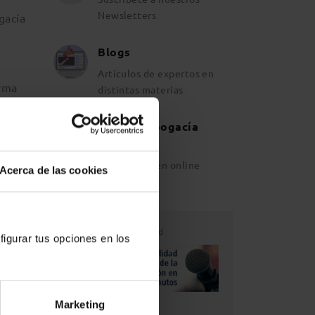
Newsletters
gacía
Blogs
Artículos de expertos en
orma
distintas materias
Revista Abogacía
Española
Ahora también online
Acerca de las cookies
Publicidad
figurar tus opciones en los
Marketing