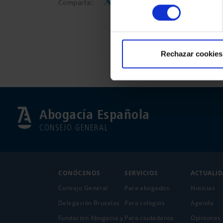
Comparte:
consentimiento
Rechazar cookies
Abogacía Española
CONSEJO GENERAL
CONÓCENOS
SERVICIOS
ACTUALI
Consejo General
Para abogados
Noticias
Delegación Bruselas
Para colegios
Agenda
Fundación Abogacía y
Para ciudadanos
Opiniones 