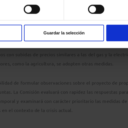
miembros algunas preguntas generales y otras más específi
Guardar la selección
límites máximos de las ayudas, la definición de grandes
 supeditar las ayudas a esos usuarios a condiciones ecológ
 con subidas de precios similares a las del gas y la electri
ores, como la agricultura, se adopten otras medidas.
ilidad de formular observaciones sobre el proyecto de pro
untas. La Comisión evaluará con rapidez las respuestas par
mporal y examinará con carácter prioritario las medidas de
n el contexto de la crisis actual.