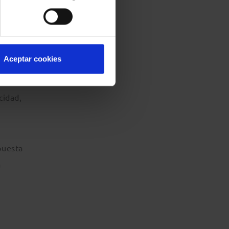
cas,
Aceptar cookies
icas y
cidad,
puesta
a