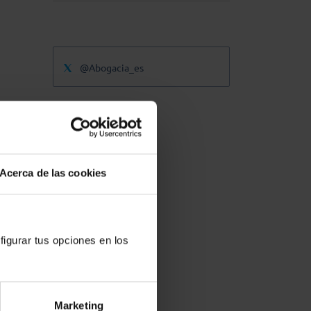
@Abogacia_es
la
idad
Acerca de las cookies
mo
des
figurar tus opciones en los
sis,
les.
Marketing
esas