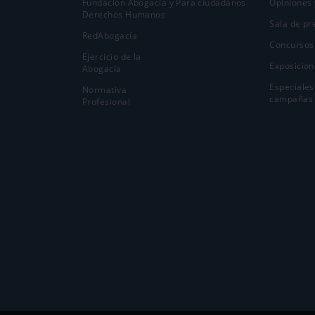
Fundación Abogacía y
Para ciudadanos
Opiniones 
Derechos Humanos
Sala de pr
RedAbogacía
Concursos
Ejercicio de la
Exposicion
Abogací­a
Especiales
Normativa
campañas
Profesional