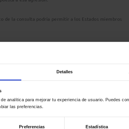
to de la consulta podría permitir a los Estados miembros
 empresas afectadas por la crisis actual, que podría adoptar 
dos.
onales derivados de unos precios del gas y la electric
Detalles
o podría concederse bajo cualquier forma, por ejemplo, co
parcialmente a las empresas, sobre todo a las que son gran
s
de los precios de la energía.
 de analítica para mejorar tu experiencia de usuario. Puedes con
biar las preferencias.
sponibles para las empresas calificadas de empresas en cri
esidades de liquidez acuciantes en las circunstancias actua
Preferencias
Estadística
por Rusia quedarían excluidas del ámbito de aplicación de 