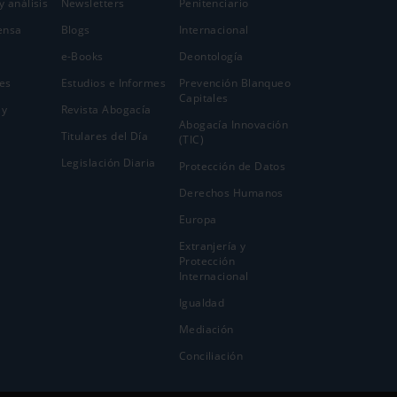
y análisis
Newsletters
Penitenciario
ensa
Blogs
Internacional
e-Books
Deontología
es
Estudios e Informes
Prevención Blanqueo
Capitales
 y
Revista Abogacía
Abogacía Innovación
Titulares del Día
(TIC)
Legislación Diaria
Protección de Datos
Derechos Humanos
Europa
Extranjería y
Protección
Internacional
Igualdad
Mediación
Conciliación