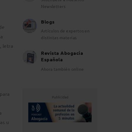
Newsletters
Blogs
de
Artículos de expertos en
la
distintas materias
 letra
Revista Abogacía
Española
Ahora también online
 para
Publicidad
a
as u