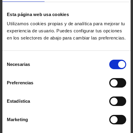
el gran problema actualmente en la web es la
identificación.
Esta página web usa cookies
Utilizamos cookies propias y de analítica para mejorar tu
experiencia de usuario. Puedes configurar tus opciones
También se presentó la gira formativa sobre derechos
en los selectores de abajo para cambiar las preferencias.
humanos digitales que llevará a cabo la Abogacía este
año por diferentes ciudades para formar a abogados y
Selección
abogadas en esta materia.
Necesarias
de
consentimiento
Comparte:
Preferencias
MENÚ
Estadística
Noticias
Marketing