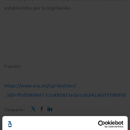
establecidos por la legislación.
Fuente:
https://www.era.int/cgi-bin/cms?
_SID=95d30696611c1af85821e2a1cdc642a02f310b950063
Comparte: