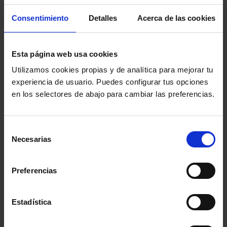
MENÚ
Consentimiento
Detalles
Acerca de las cookies
Noticias
Esta página web usa cookies
Podcast Abogacía
Utilizamos cookies propias y de analítica para mejorar tu
experiencia de usuario. Puedes configurar tus opciones
Agenda
en los selectores de abajo para cambiar las preferencias.
Entrevistas
Selección
Necesarias
de
Opinión y análisis
consentimiento
Preferencias
Sala de Prensa
Estadística
PUBLICACIONES PARA ESTAR AL DÍA