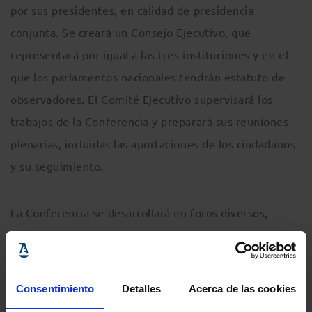
por sus presidentes, en calidad de presidencia
conjunta. Se creará un Consejo Ejecutivo, que
representará por igual a las tres instituciones y en el
que los parlamentos nacionales tendrán estatuto de
observadores. El Comité Ejecutivo supervisará los
trabajos de la Conferencia y preparará sus reuniones
plenarias, incluidas las aportaciones de los ciudadanos
y su seguimiento.
La Conferencia se desarrollará en foros diversos,
incluidos foros digitales, y también de forma
presencial cuando sea posible, respetando las normas
en materia de COVID. Una plataforma digital
Consentimiento
Detalles
Acerca de las cookies
multilingüe interactiva permitirá a los ciudadanos y a