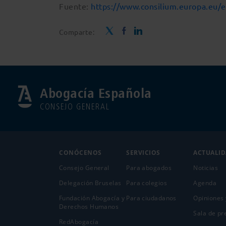
Fuente:
https://www.consilium.europa.eu/es
Comparte:
Abogacía Española
CONSEJO GENERAL
CONÓCENOS
SERVICIOS
ACTUALI
Consejo General
Para abogados
Noticias
Delegación Bruselas
Para colegios
Agenda
Fundación Abogacía y
Para ciudadanos
Opiniones 
Derechos Humanos
Sala de pr
RedAbogacía