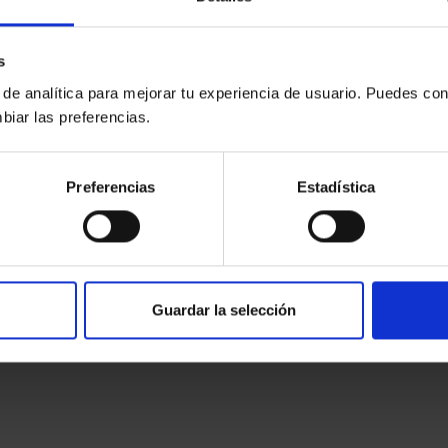
s
 de analítica para mejorar tu experiencia de usuario. Puedes con
biar las preferencias.
Preferencias
Estadística
,
rseguridad para crear un ciberespacio abierto y seguro pu
Guardar la selección
mientas y servicios digitales entre los ciudadanos
.