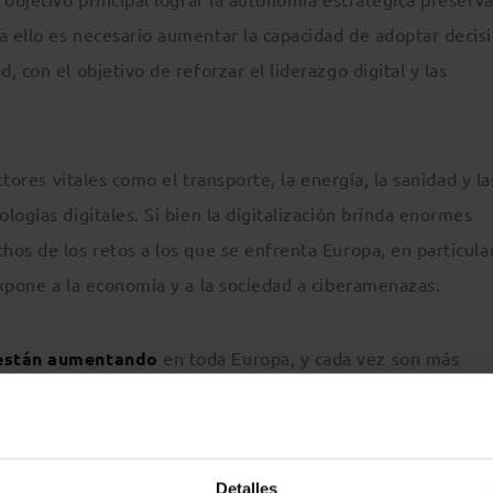
 ello es necesario aumentar la capacidad de adoptar decis
 con el objetivo de reforzar el liderazgo digital y las
ctores vitales como el transporte, la energía, la sanidad y la
logías digitales. Si bien la digitalización brinda enormes
os de los retos a los que se enfrenta Europa, en particula
expone a la economía y a la sociedad a ciberamenazas.
 están aumentando
en toda Europa, y cada vez son más
iga creciendo en el futuro, dado que se espera que 22 300
stén conectados al internet de las cosas de aquí a 2024. A 
, la UE está trabajando en varios frentes para:
Detalles