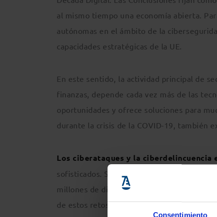
al mismo tiempo una economía abierta. Para
autónomas en el ámbito de la ciberseguridad,
capacidades estratégicas de la UE.
En este sentido, la actividad principal de se
finanzas, depende cada vez más de las tecno
oportunidades y ofrece soluciones para much
durante la crisis de la COVID-19, también 
Los ciberataques y la ciberdelincuencia
sofisticados. Se prevé que esta tendencia s
millones de dispositivos en todo el mundo e
de estos retos en materia de ciberseguridad
Consentimiento