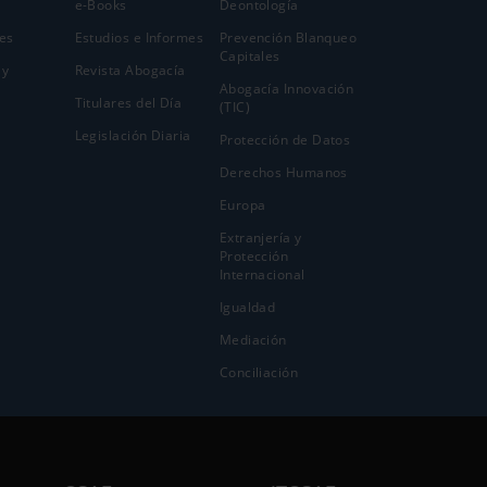
e-Books
Deontología
es
Estudios e Informes
Prevención Blanqueo
Capitales
 y
Revista Abogacía
Abogacía Innovación
Titulares del Día
(TIC)
Legislación Diaria
Protección de Datos
Derechos Humanos
Europa
Extranjería y
Protección
Internacional
Igualdad
Mediación
Conciliación