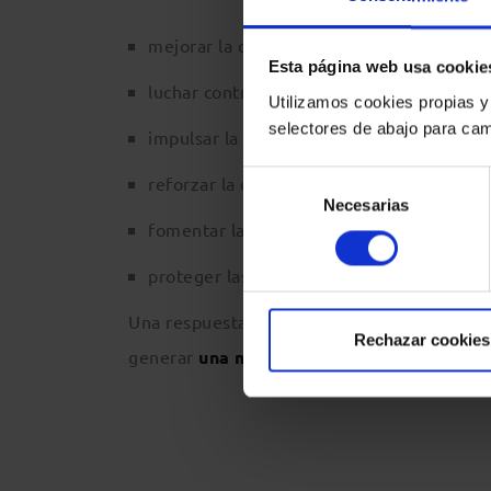
mejorar la ciberresiliencia,
Esta página web usa cookie
luchar contra la ciberdelincuencia,
Utilizamos cookies propias y
selectores de abajo para cam
impulsar la ciberdiplomacia,
Selección
reforzar la ciberdefensa,
Necesarias
de
fomentar la investigación y la innovación
consentimiento
proteger las infraestructuras críticas.
Una respuesta más firme en materia de cibe
Rechazar cookies
generar
una mayor confianza en las herra