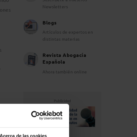
Newsletters
iones
Blogs
Artículos de expertos en
distintas materias
s
Revista Abogacía
Española
r
Ahora también online
Publicidad
la luz
Acerca de las cookies