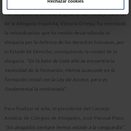
Rechazar cookies
Por su parte, la secretaria general del Consejo General
de la Abogacía Española, Victoria Ortega, ha recordado
la reivindicación que ha venido desarrollando la
abogacía por la defensa de los derechos humanos, por
el Estado de Derecho, consiguiendo la unidad de la
abogacía.
“En la base de todo ello se encuentra la
necesidad de la formación. Hemos avanzado en la
formación inicial con la Ley de Acceso, pero es
fundamental la continuada”.
Para finalizar el acto, el presidente del Consejo
Andaluz de Colegios de Abogados, José Pascual Pozo,
“los abogados siempre hemos estado a la vanguardia”.