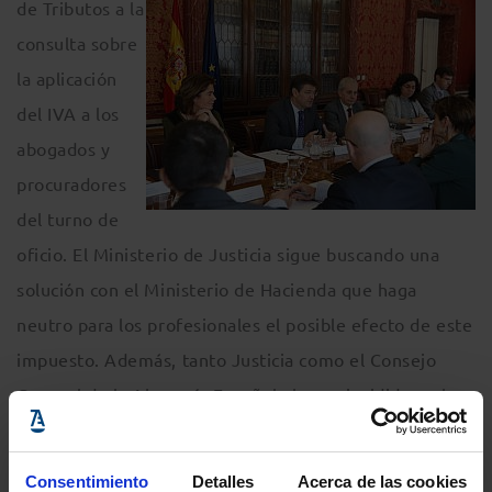
de Tributos a la
consulta sobre
la aplicación
del IVA a los
abogados y
procuradores
del turno de
oficio. El Ministerio de Justicia sigue buscando una
solución con el Ministerio de Hacienda que haga
neutro para los profesionales el posible efecto de este
impuesto. Además, tanto Justicia como el Consejo
General de la Abogacía Española han coincidido en la
necesidad de agilizar, en el marco de un grupo de
trabajo mixto creado a tal efecto, tanto el
Consentimiento
Detalles
Acerca de las cookies