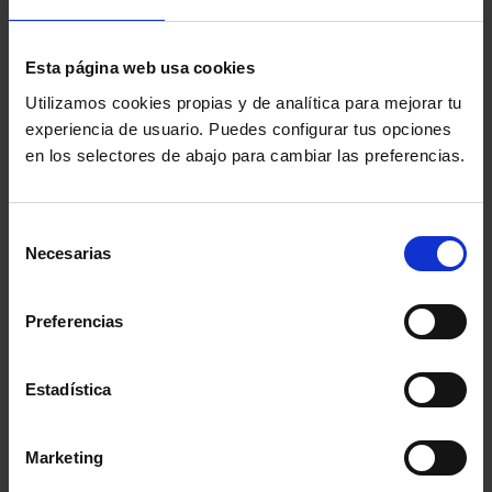
procedimiento de tramitación de la asistencia jurídica
gratuita como el abono de las correspondientes
Esta página web usa cookies
subvenciones a los colegios profesionales.
Utilizamos cookies propias y de analítica para mejorar tu
experiencia de usuario. Puedes configurar tus opciones
En materia de tasas judiciales, también se han
en los selectores de abajo para cambiar las preferencias.
evidenciado coincidencias en las líneas generales de la
adaptación que deberá
realizar el Gobierno en la
Selección
Necesarias
normativa
de
consentimiento
vigente para
Preferencias
adecuarla a la
reciente
Estadística
sentencia del
Tribunal
Marketing
Constitucional.