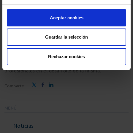
En relación a otras cuestiones relacionadas con el
Aceptar cookies
ejercicio de la profesión, ambas partes han coincidido
en la necesidad de revisar algunos aspectos del
Guardar la selección
examen de acceso a la abogacía, que pasarían por
reforzar los aspectos prácticos de la prueba e
Rechazar cookies
intensificar la colaboración con los colegios
profesionales en el desarrollo de la misma.
Comparte:
MENÚ
Noticias