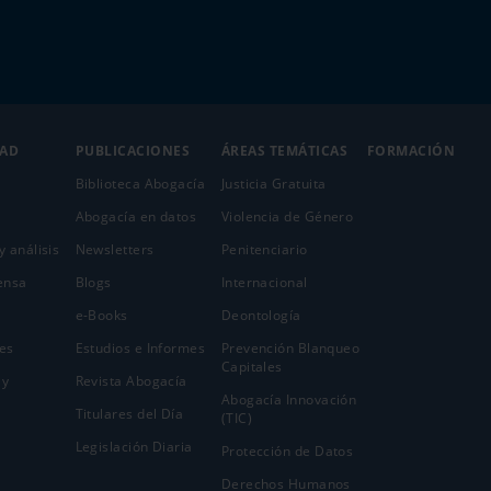
DAD
PUBLICACIONES
ÁREAS TEMÁTICAS
FORMACIÓN
Biblioteca Abogacía
Justicia Gratuita
Abogacía en datos
Violencia de Género
y análisis
Newsletters
Penitenciario
ensa
Blogs
Internacional
e-Books
Deontología
es
Estudios e Informes
Prevención Blanqueo
Capitales
 y
Revista Abogacía
Abogacía Innovación
Titulares del Día
(TIC)
Legislación Diaria
Protección de Datos
Derechos Humanos