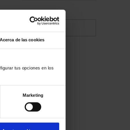
ron
en
@Abogacia_es
Acerca de las cookies
de
figurar tus opciones en los
 mismo
Marketing
ocupa
o