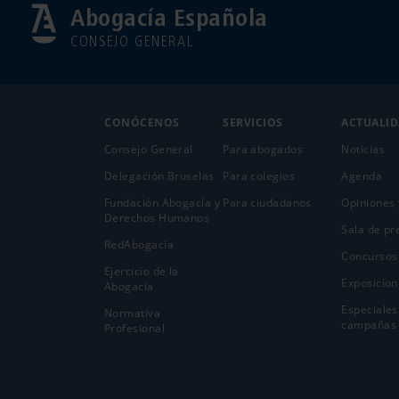
Abogacía Española
CONSEJO GENERAL
CONÓCENOS
SERVICIOS
ACTUALI
Consejo General
Para abogados
Noticias
Delegación Bruselas
Para colegios
Agenda
Fundación Abogacía y
Para ciudadanos
Opiniones 
Derechos Humanos
Sala de pr
RedAbogacía
Concursos
Ejercicio de la
Exposicion
Abogací­a
Especiales
Normativa
campañas
Profesional