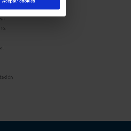
Aceptar cookies
 ya
ro.
al
otación