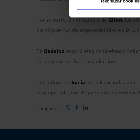
Rechazar cookies
Por su parte, en el Colegio de
Gijón
, los c
ocupó puestos de responsabilidad en la Ju
En
Badajoz
resultó elegido Ildefonso Selle
decana, no optaba a la reelección.
Por último, en
Soria
se realizaron las elecc
muy ajustada, con 41 papeletas superó las 4
Comparte: