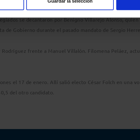
Guardar la selección
olegiados se decantaron por Benigno Villarejo Alonso, quien
nta de Gobierno durante el pasado mandato de Sergio Herre
r Rodríguez frente a Manuel Villalón. Filomena Peláez, actu
iones el 17 de enero. Allí salió electo César Folch en una v
0,5 del otro candidato.