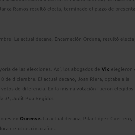
Blanca Ramos resultó electa, terminado el plazo de present
embre. La actual decana, Encarnación Orduna, resultó electa,
oría de las elecciones. Así, los abogados de
Vic
elegieron
8 de diciembre. El actual decano, Joan Riera, optaba a la
votos de diferencia. En la misma votación fueron elegidos 
a 3ª, Judit Pou Regidor.
ciones en
Ourense.
La actual decana, Pilar López Guerrero,
durante otros cinco años.