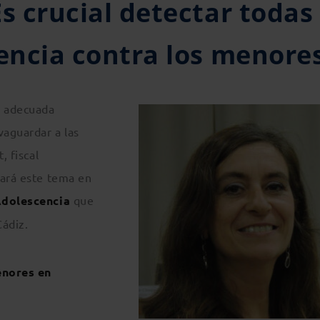
s crucial detectar todas
lencia contra los menore
a adecuada
vaguardar a las
, fiscal
dará este tema en
Adolescencia
que
Cádiz.
enores en