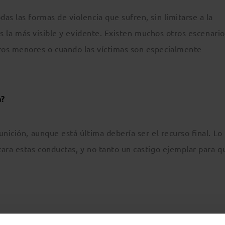
as las formas de violencia que sufren, sin limitarse a la
 es la más visible y evidente. Existen muchos otros escenario
ros menores o cuando las víctimas son especialmente
a?
nición, aunque está última debería ser el recurso final. Lo 
ara estas conductas, y no tanto un castigo ejemplar para q