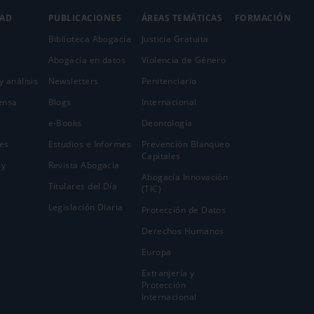
DAD
PUBLICACIONES
ÁREAS TEMÁTICAS
FORMACIÓN
Biblioteca Abogacía
Justicia Gratuita
Abogacía en datos
Violencia de Género
y análisis
Newsletters
Penitenciario
ensa
Blogs
Internacional
e-Books
Deontología
es
Estudios e Informes
Prevención Blanqueo
Capitales
 y
Revista Abogacía
Abogacía Innovación
Titulares del Día
(TIC)
Legislación Diaria
Protección de Datos
Derechos Humanos
Europa
Extranjería y
Protección
Internacional