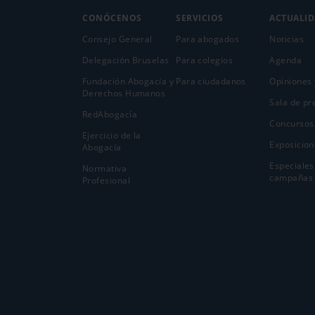
CONÓCENOS
SERVICIOS
ACTUALI
Consejo General
Para abogados
Noticias
Delegación Bruselas
Para colegios
Agenda
Fundación Abogacía y
Para ciudadanos
Opiniones 
Derechos Humanos
Sala de pr
RedAbogacía
Concursos
Ejercicio de la
Exposicion
Abogací­a
Especiales
Normativa
campañas
Profesional