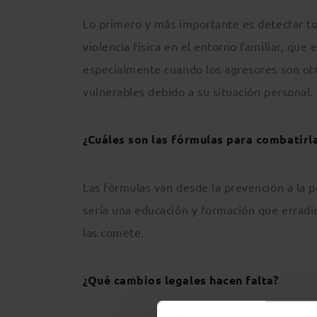
Lo primero y más importante es detectar tod
violencia física en el entorno familiar, que
especialmente cuando los agresores son ot
vulnerables debido a su situación personal.
¿Cuáles son las fórmulas para combatirl
Las fórmulas van desde la prevención a la pu
sería una educación y formación que erradic
las comete.
¿Qué cambios legales hacen falta?