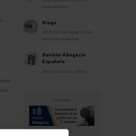
Newsletters
s,
Blogs
Artículos de expertos en
distintas materias
Revista Abogacía
Española
Ahora también online
ideal
uien
Publicidad