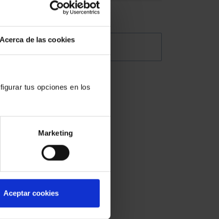
 las
endo
Acerca de las cookies
@Abogacia_es
ía en
figurar tus opciones en los
Marketing
a los
 caso.
Aceptar cookies