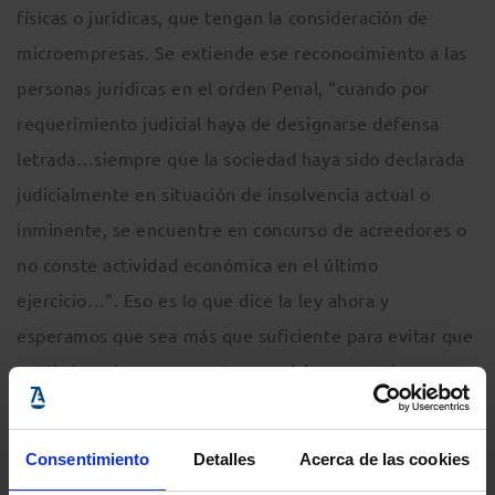
físicas o jurídicas, que tengan la consideración de
microempresas. Se extiende ese reconocimiento a las
personas jurídicas en el orden Penal, “cuando por
requerimiento judicial haya de designarse defensa
letrada…siempre que la sociedad haya sido declarada
judicialmente en situación de insolvencia actual o
inminente, se encuentre en concurso de acreedores o
no conste actividad económica en el último
ejercicio…”. Eso es lo que dice la ley ahora y
esperamos que sea más que suficiente para evitar que
continúen sin pagarse estos servicios prestados.
¿Y los pagos?
Consentimiento
Detalles
Acerca de las cookies