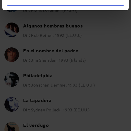
Cadena perpetua
Dir: Frank Darabont (EE.UU)
Algunos hombres buenos
Dir: Rob Reiner, 1992 (EE.UU.)
En el nombre del padre
Dir: Jim Sheridan, 1993 (Irlanda)
Philadelphia
Dir: Jonathan Demme, 1993 (EE.UU.)
La tapadera
Dir: Sydney Pollack, 1993 (EE.UU.)
El verdugo