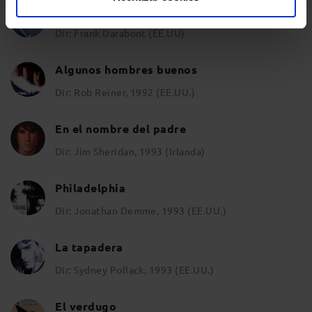
Cadena perpetua
Dir: Frank Darabont (EE.UU)
Algunos hombres buenos
Dir: Rob Reiner, 1992 (EE.UU.)
En el nombre del padre
Dir: Jim Sheridan, 1993 (Irlanda)
Philadelphia
Dir: Jonathan Demme, 1993 (EE.UU.)
La tapadera
Dir: Sydney Pollack, 1993 (EE.UU.)
El verdugo