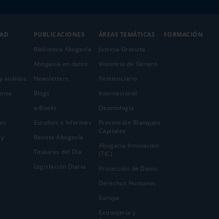
DAD
PUBLICACIONES
ÁREAS TEMÁTICAS
FORMACIÓN
Biblioteca Abogacía
Justicia Gratuita
Abogacía en datos
Violencia de Género
y análisis
Newsletters
Penitenciario
ensa
Blogs
Internacional
e-Books
Deontología
es
Estudios e Informes
Prevención Blanqueo
Capitales
 y
Revista Abogacía
Abogacía Innovación
Titulares del Día
(TIC)
Legislación Diaria
Protección de Datos
Derechos Humanos
Europa
Extranjería y