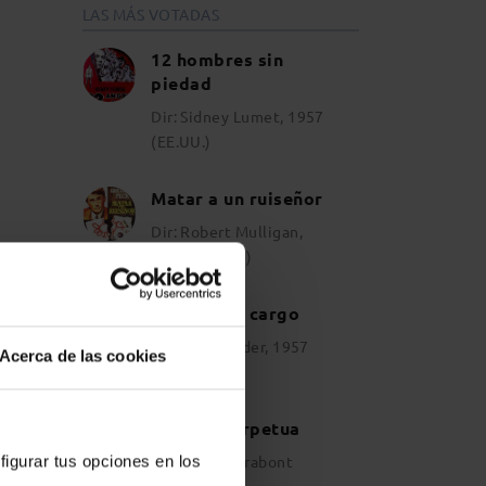
LAS MÁS VOTADAS
12 hombres sin
piedad
Dir: Sidney Lumet, 1957
(EE.UU.)
Matar a un ruiseñor
Dir: Robert Mulligan,
1962 (EE.UU.)
Testigo de cargo
Dir: Billy Wilder, 1957
Acerca de las cookies
(EE.UU.)
Cadena perpetua
Dir: Frank Darabont
figurar tus opciones en los