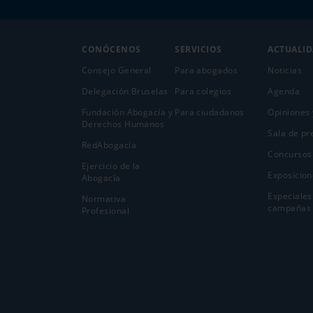
CONÓCENOS
SERVICIOS
ACTUALI
Consejo General
Para abogados
Noticias
Delegación Bruselas
Para colegios
Agenda
Fundación Abogacía y
Para ciudadanos
Opiniones 
Derechos Humanos
Sala de pr
RedAbogacía
Concursos
Ejercicio de la
Exposicion
Abogací­a
Especiales
Normativa
campañas
Profesional