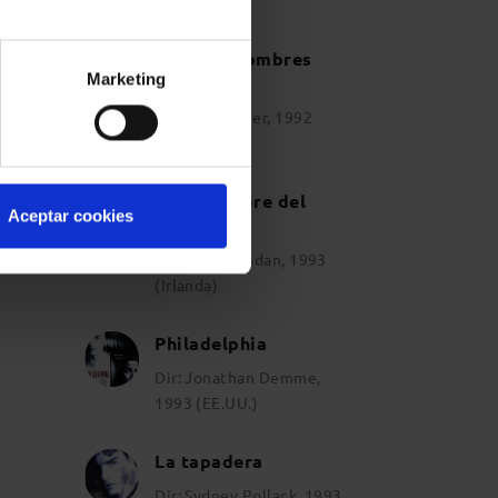
(EE.UU)
Algunos hombres
Marketing
buenos
Dir: Rob Reiner, 1992
(EE.UU.)
En el nombre del
Aceptar cookies
padre
Dir: Jim Sheridan, 1993
(Irlanda)
Philadelphia
Dir: Jonathan Demme,
1993 (EE.UU.)
La tapadera
Dir: Sydney Pollack, 1993