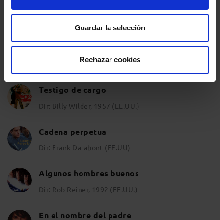
12 hombres sin piedad
Dir: Sidney Lumet, 1957 (EE.UU.)
Guardar la selección
Matar a un ruiseñor
Rechazar cookies
Dir: Robert Mulligan, 1962 (EE.UU.)
Testigo de cargo
Dir: Billy Wilder, 1957 (EE.UU.)
Cadena perpetua
Dir: Frank Darabont (EE.UU)
Algunos hombres buenos
Dir: Rob Reiner, 1992 (EE.UU.)
En el nombre del padre