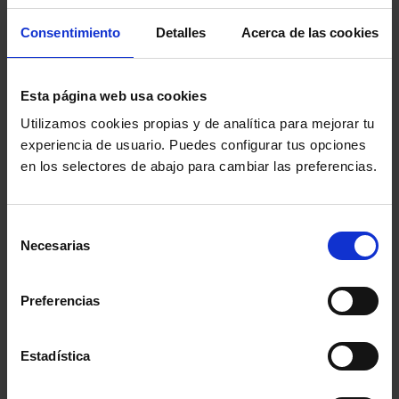
Consentimiento
Detalles
Acerca de las cookies
Esta página web usa cookies
ULTIMAS ENTRADAS
Utilizamos cookies propias y de analítica para mejorar tu
No se ha encontrado ningún resultado
experiencia de usuario. Puedes configurar tus opciones
en los selectores de abajo para cambiar las preferencias.
LAS MÁS VOTADAS
12 hombres sin piedad
Selección
Dir: Sidney Lumet, 1957 (EE.UU.)
Necesarias
de
consentimiento
Matar a un ruiseñor
Preferencias
Dir: Robert Mulligan, 1962 (EE.UU.)
Estadística
Testigo de cargo
Dir: Billy Wilder, 1957 (EE.UU.)