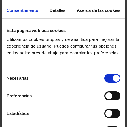
Consentimiento
Detalles
Acerca de las cookies
Esta página web usa cookies
ULTIMAS ENTRADAS
Utilizamos cookies propias y de analítica para mejorar tu
No se ha encontrado ningún resultado
experiencia de usuario. Puedes configurar tus opciones
en los selectores de abajo para cambiar las preferencias.
LAS MÁS VOTADAS
12 hombres sin piedad
Selección
Dir: Sidney Lumet, 1957 (EE.UU.)
Necesarias
de
consentimiento
Matar a un ruiseñor
Preferencias
Dir: Robert Mulligan, 1962 (EE.UU.)
Estadística
Testigo de cargo
Dir: Billy Wilder, 1957 (EE.UU.)