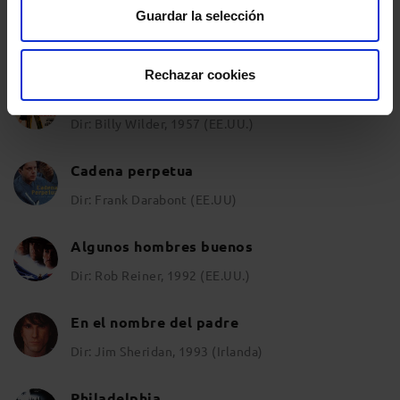
Guardar la selección
Matar a un ruiseñor
Dir: Robert Mulligan, 1962 (EE.UU.)
Rechazar cookies
Testigo de cargo
Dir: Billy Wilder, 1957 (EE.UU.)
Cadena perpetua
Dir: Frank Darabont (EE.UU)
Algunos hombres buenos
Dir: Rob Reiner, 1992 (EE.UU.)
En el nombre del padre
Dir: Jim Sheridan, 1993 (Irlanda)
Philadelphia