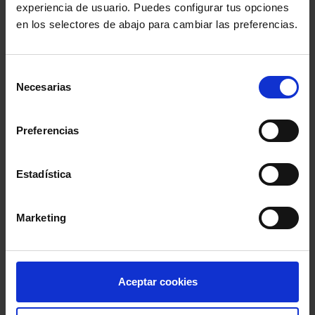
experiencia de usuario. Puedes configurar tus opciones
en los selectores de abajo para cambiar las preferencias.
Selección
Necesarias
de
consentimiento
Preferencias
Estadística
ULTIMAS ENTRADAS
No se ha encontrado ningún resultado
Marketing
LAS MÁS VOTADAS
12 hombres sin piedad
Aceptar cookies
Dir: Sidney Lumet, 1957 (EE.UU.)