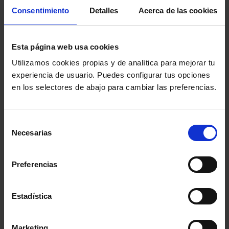
Consentimiento
Detalles
Acerca de las cookies
ULTIMAS ENTRADAS
Esta página web usa cookies
No se ha encontrado ningún resultado
Utilizamos cookies propias y de analítica para mejorar tu
experiencia de usuario. Puedes configurar tus opciones
LAS MÁS VOTADAS
en los selectores de abajo para cambiar las preferencias.
12 hombres sin piedad
Selección
Dir: Sidney Lumet, 1957 (EE.UU.)
Necesarias
de
consentimiento
Matar a un ruiseñor
Preferencias
Dir: Robert Mulligan, 1962 (EE.UU.)
Testigo de cargo
Estadística
Dir: Billy Wilder, 1957 (EE.UU.)
Marketing