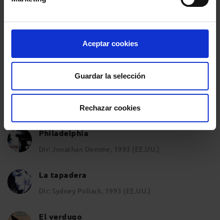
Cadena perpetua
Dir: Frank Darabont (EE.UU)
Aceptar cookies
Algunos hombres buenos
Dir: Rob Reiner, 1992 (EE.UU.)
Guardar la selección
En el nombre del padre
Dir: Jim Sheridan, 1993 (Irlanda)
Rechazar cookies
Philadelphia
Dir: Jonathan Demme, 1993 (EE.UU.)
La tapadera
Dir: Sydney Pollack, 1993 (EE.UU.)
El verdugo