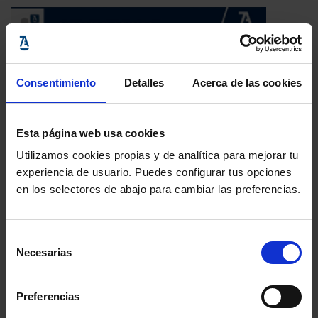
Consentimiento
Detalles
Acerca de las cookies
Esta página web usa cookies
Utilizamos cookies propias y de analítica para mejorar tu
experiencia de usuario. Puedes configurar tus opciones
en los selectores de abajo para cambiar las preferencias.
ULTIMAS ENTRADAS
No se ha encontrado ningún resultado
Selección
Necesarias
LAS MÁS VOTADAS
de
consentimiento
12 hombres sin piedad
Preferencias
Dir: Sidney Lumet, 1957 (EE.UU.)