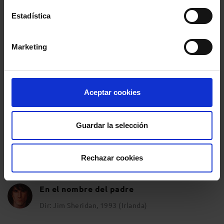
Estadística
Matar a un ruiseñor
Dir: Robert Mulligan, 1962 (EE.UU.)
Marketing
Testigo de cargo
Dir: Billy Wilder, 1957 (EE.UU.)
Aceptar cookies
Cadena perpetua
Dir: Frank Darabont (EE.UU)
Guardar la selección
Algunos hombres buenos
Rechazar cookies
Dir: Rob Reiner, 1992 (EE.UU.)
En el nombre del padre
Dir: Jim Sheridan, 1993 (Irlanda)