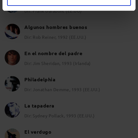
Cadena perpetua
Dir: Frank Darabont (EE.UU)
Algunos hombres buenos
Dir: Rob Reiner, 1992 (EE.UU.)
En el nombre del padre
Dir: Jim Sheridan, 1993 (Irlanda)
Philadelphia
Dir: Jonathan Demme, 1993 (EE.UU.)
La tapadera
Dir: Sydney Pollack, 1993 (EE.UU.)
El verdugo