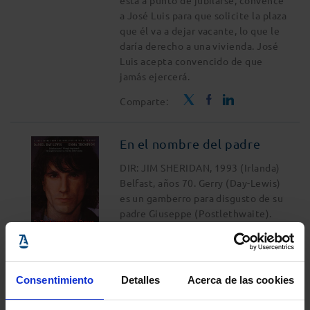
está a punto de jubilarse, convence
a José Luis para que solicite la plaza
que él va a dejar vacante, lo que le
daría derecho a una vivienda. José
Luis acepta convencido de que
jamás ejercerá.
Comparte:
En el nombre del padre
DIR: JIM SHERIDAN, 1993 (Irlanda)
Belfast, años 70. Gerry (Day-Lewis)
es un gamberro para disgusto de su
padre Giuseppe (Postlethwaite).
Cuando Gerry se enfrenta al IRA, su
padre lo manda a Inglaterra. Por
caprichos del azar, es acusado de
participar en un atentado terrorista
Consentimiento
Detalles
Acerca de las cookies
y condenado a cadena perpetua con
"los cuatro de Guildford". También