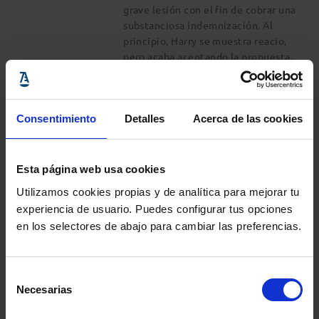
grave lesión con el fin de cobrar una
substanciosa indemnización. Al
principio, Harry se muestra reacio,
pero acaba aceptando la propuesta.
Comparte:
Consentimiento
Detalles
Acerca de las cookies
Legítima defensa
DIR: FRANCIS FORD COPPOLA,
1997 (US)
Esta página web usa cookies
Rudy Baylor (Matt Damon), un joven
Utilizamos cookies propias y de analítica para mejorar tu
recién licenciado en derecho, y un
experiencia de usuario. Puedes configurar tus opciones
veterano empleado de despachos
en los selectores de abajo para cambiar las preferencias.
de abogados (Danny DeVito) se
alían para enfrentarse a un
prestigioso bufete que trabaja al
servicio de una poderosa compañía
Selección
Necesarias
médica de seguros. El caso del que
de
se ocupan, el de un joven
consentimiento