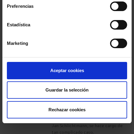
moribundo, irá adquiriendo
Preferencias
dimensiones cada vez más
inquietantes
Estadística
Comparte:
Acción civil
Marketing
DIR: STEVEN ZAILLIAN, 1998
(EE.UU)
Ocho familias de Wobum,
Aceptar cookies
Massachusetts, emprenden un
proceso judicial contra dos
poderosas corporaciones, a las que
Guardar la selección
acusan de haber contaminado el
agua del pueblo con residuos
químicos que han causado la muerte
Rechazar cookies
por leucemia a sus hijos. Un
abogado especializado en lesiones,
Jan Schlichtmann, se hace cargo de
tan complicado caso.