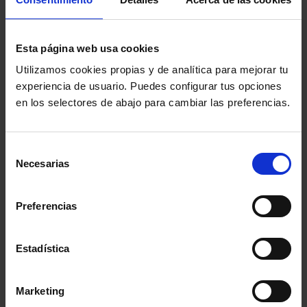
Monetario Internacional de los
males que afligen a África. Y
mientras se suceden las
Esta página web usa cookies
declaraciones de acusadores,
Utilizamos cookies propias y de analítica para mejorar tu
defensores y testigos, la vida en el
experiencia de usuario. Puedes configurar tus opciones
patio continúa. Chaka no parece
en los selectores de abajo para cambiar las preferencias.
muy preocupado por este deseo
insólito de África de luchar por sus
derechos. (FILMAFFINITY)
Selección
Comparte:
Necesarias
de
consentimiento
Justicia
Preferencias
DIR: MARíA AUGUSTA RAMOS, 2004
(Brasil, Holanda)
Estadística
Retrata el funcionamiento de los
juzgados criminales en Brasil,
mostrando la rutina de jueces,
Marketing
abogados y procesados. La historia