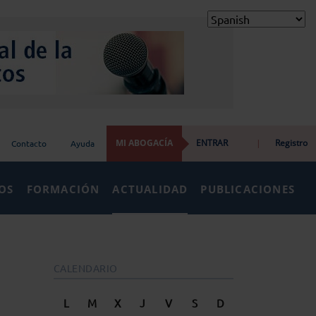
MI ABOGACÍA
ENTRAR
|
Registro
Contacto
Ayuda
IOS
FORMACIÓN
ACTUALIDAD
PUBLICACIONES
CALENDARIO
L
M
X
J
V
S
D