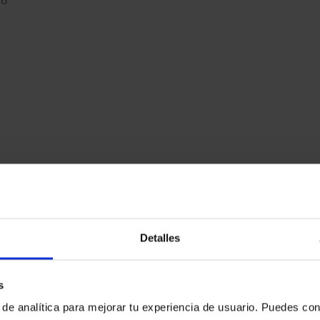
Detalles
ontevedra
- Rúa Reina Victoria, 9, Pontevedra, Pontevedra,
s
 de analítica para mejorar tu experiencia de usuario. Puedes con