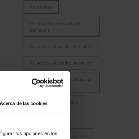
Aula DDHH
Colegio de la Abogacía de
Barcelona
Colegio de Abogados de Sevilla
Colegio de Abogados de Madrid
Consejo General de la Abogacía
Española
Conferencia de los Lunes
Acerca de las cookies
Día Justicia Gratuita
figurar tus opciones en los
Fundación Abogacía Española