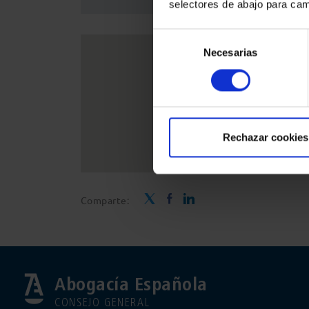
selectores de abajo para cam
Selección
Necesarias
de
consentimiento
Rechazar cookies
Comparte:
Abogacía Española
CONSEJO GENERAL