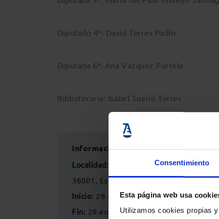
Diputado 4º: David Torres Padín
Diputada 6ª: Ana Vázquez Portela
Bibliotecaria: Isabel Sueiro Torres
Información del evento
Consentimiento
Localidad
:
Colegio de la Abogacía de P
36001, España
Inicio
: 28 enero 2022 - 19:30h
Esta página web usa cookie
Utilizamos cookies propias y
Fin
: 28 enero 2022 - 20:30h