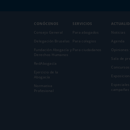
CONÓCENOS
SERVICIOS
ACTUALI
Consejo General
Para abogados
Noticias
Delegación Bruselas
Para colegios
Agenda
Fundación Abogacía y
Para ciudadanos
Opiniones 
Derechos Humanos
Sala de pr
RedAbogacía
Concursos
Ejercicio de la
Exposicion
Abogací­a
Especiales
Normativa
campañas
Profesional