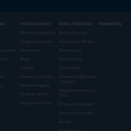
DAD
PUBLICACIONES
ÁREAS TEMÁTICAS
FORMACIÓN
Biblioteca Abogacía
Justicia Gratuita
Abogacía en datos
Violencia de Género
y análisis
Newsletters
Penitenciario
ensa
Blogs
Internacional
e-Books
Deontología
es
Estudios e Informes
Prevención Blanqueo
Capitales
 y
Revista Abogacía
Abogacía Innovación
Titulares del Día
(TIC)
Legislación Diaria
Protección de Datos
Derechos Humanos
Europa
Extranjería y