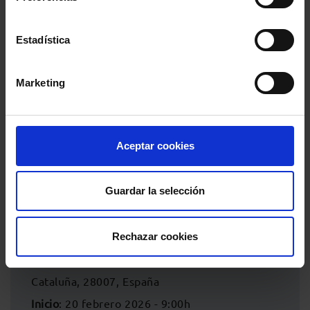
Proyecto europeo financiado por la Unión Europea
Estadística
Marketing
Aceptar cookies
Guardar la selección
Información del evento
Localidad
:
Consejo de la Abogacía Catalana
- C/
Rechazar cookies
Roger de Llúria, 113, 2º planta, Barcelona,
Cataluña, 28007, España
Inicio
: 20 febrero 2026 - 9:00h