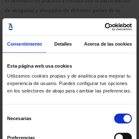
El seminario es gratuito y contará con la participación
de abogadas y abogados de distintos países de la
Unión Europea, por lo que el idioma de trabajo será el
inglés. La jornada combinará una parte teórica con un
trabajo en grupos sobre un caso práctico.
Consentimiento
Detalles
Acerca de las cookies
Para poder participar es necesaria la inscripción previa
Esta página web usa cookies
a través del siguiente formulario:
Utilizamos cookies propias y de analítica para mejorar tu
experiencia de usuario. Puedes configurar tus opciones
en los selectores de abajo para cambiar las preferencias.
INSCRIPCIONES
Selección
Necesarias
de
consentimiento
Preferencias