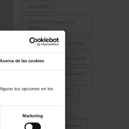
Aula DDHH
Colegio de la Abogacía de
Barcelona
Colegio de Abogados de Sevilla
Colegio de Abogados de Madrid
Acerca de las cookies
Consejo General de la Abogacía
Española
figurar tus opciones en los
Conferencia de los Lunes
Día Justicia Gratuita
Marketing
Fundación Abogacía Española