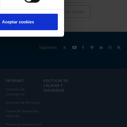
Colegio de Abogados de Oviedo
Aceptar cookies
Síguenos
INTRANET
POLÍTICAS DE
CALIDAD Y
Intranet de
SEGURIDAD
Consejeros
Intranet de Personal
Canal de denuncias
internas
Protocolo prevención