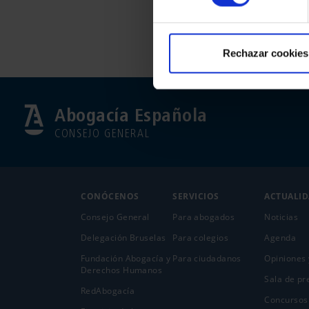
Rechazar cookies
Abogacía Española
CONSEJO GENERAL
CONÓCENOS
SERVICIOS
ACTUALI
Consejo General
Para abogados
Noticias
Delegación Bruselas
Para colegios
Agenda
Fundación Abogacía y
Para ciudadanos
Opiniones 
Derechos Humanos
Sala de pr
RedAbogacía
Concursos