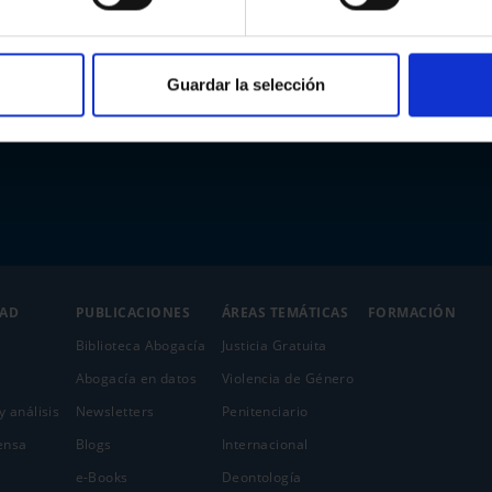
Guardar la selección
DAD
PUBLICACIONES
ÁREAS TEMÁTICAS
FORMACIÓN
Biblioteca Abogacía
Justicia Gratuita
Abogacía en datos
Violencia de Género
y análisis
Newsletters
Penitenciario
ensa
Blogs
Internacional
e-Books
Deontología