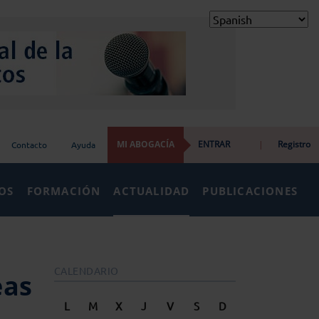
MI ABOGACÍA
ENTRAR
|
Registro
Contacto
Ayuda
IOS
FORMACIÓN
ACTUALIDAD
PUBLICACIONES
CALENDARIO
eas
L
M
X
J
V
S
D