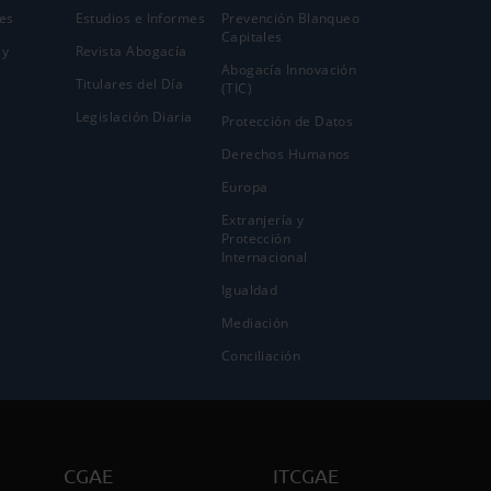
es
Estudios e Informes
Prevención Blanqueo
Capitales
 y
Revista Abogacía
Abogacía Innovación
Titulares del Día
(TIC)
Legislación Diaria
Protección de Datos
Derechos Humanos
Europa
Extranjería y
Protección
Internacional
Igualdad
Mediación
Conciliación
CGAE
ITCGAE