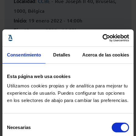
Localidad
:
CCBE
- Rue Joseph II 40, Bruselas,
1000, Bélgica
Inicio
: 19 enero 2022 - 14:00h
Fin
: 19 enero 2022 - 16:00h
Consentimiento
Detalles
Acerca de las cookies
Esta página web usa cookies
Utilizamos cookies propias y de analítica para mejorar tu
experiencia de usuario. Puedes configurar tus opciones
en los selectores de abajo para cambiar las preferencias.
Selección
Comparte:
Necesarias
de
consentimiento