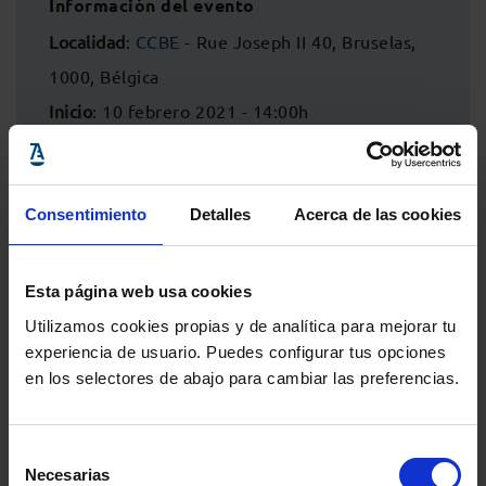
Información del evento
Localidad
:
CCBE
- Rue Joseph II 40, Bruselas,
1000, Bélgica
Inicio
: 10 febrero 2021 - 14:00h
Fin
: 10 febrero 2021 - 16:00h
Consentimiento
Detalles
Acerca de las cookies
Esta página web usa cookies
Utilizamos cookies propias y de analítica para mejorar tu
experiencia de usuario. Puedes configurar tus opciones
en los selectores de abajo para cambiar las preferencias.
Selección
Necesarias
Comparte:
de