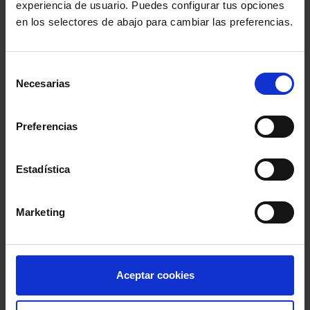
experiencia de usuario. Puedes configurar tus opciones
INSCRIPCIONES
en los selectores de abajo para cambiar las preferencias.
Selección
Necesarias
de
DOSSIER INFORMATIVO
consentimiento
Preferencias
Estadística
Información del evento
Localidad
:
Consejo General Abogacía Española
Marketing
- Paseo Recoletos, 13, Madrid, Madrid
Inicio
: 30 abril 2024 - 11:00h
Fin
: 30 abril 2024 - 12:30h
Aceptar cookies