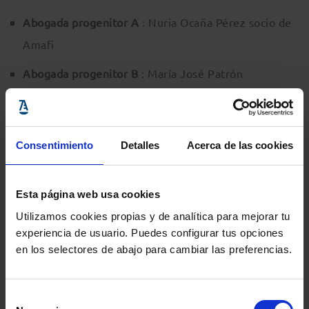
Abogada progenitor A
: Nuria Ocaña Pérez socio de
Amafi
Abogada progenitor B
: María José Patrón
Romero socio de Amafi
Clientes
:
Consentimiento
Detalles
Acerca de las cookies
Progenitor A Julia Gómez Mateos (cliente de Nuria)
y socio de Amafi
Esta página web usa cookies
Cristina Cabezas (progenitor B, cliente de María
Utilizamos cookies propias y de analítica para mejorar tu
José) socio de Amafi
experiencia de usuario. Puedes configurar tus opciones
en los selectores de abajo para cambiar las preferencias.
Articulista
: Alberto Angel Gigante socio de Amafi
Un ejercicio de formación vivencial que reproduce con
Selección
rigor una vista judicial de la materia objeto de la