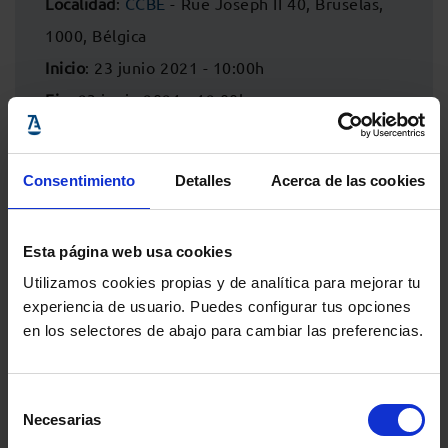
Localidad
:
CCBE
- Rue Joseph II 40, Bruselas,
1000, Bélgica
Inicio
: 23 junio 2021 - 10:00h
Fin
: 23 junio 2021 - 12:00h
Consentimiento
Detalles
Acerca de las cookies
Esta página web usa cookies
Utilizamos cookies propias y de analítica para mejorar tu
experiencia de usuario. Puedes configurar tus opciones
en los selectores de abajo para cambiar las preferencias.
Selección
Comparte:
Necesarias
de
consentimiento