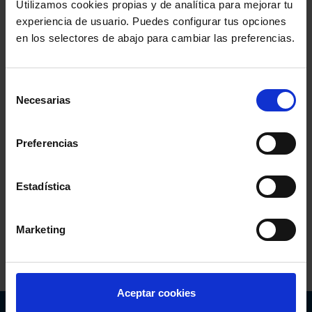
Utilizamos cookies propias y de analítica para mejorar tu
Colegio de la Abogacía de Barcelona
experiencia de usuario. Puedes configurar tus opciones
en los selectores de abajo para cambiar las preferencias.
Colegio de Abogados de Sevilla
Colegio de Abogados de Madrid
Selección
Necesarias
de
Consejo General de la Abogacía Española
consentimiento
Preferencias
Conferencia de los Lunes
Día Justicia Gratuita
Estadística
Fundación Abogacía Española
Colegio de Abogados de Oviedo
Marketing
Aceptar cookies