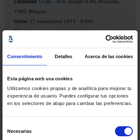
Localidad
:
CCBE
- Rue Joseph II 40, Bruselas,
1000, Bélgica
Inicio
: 27 noviembre 2019 - 0:00h
Fin
: 27 noviembre 2019 - 23:59h
Consentimiento
Detalles
Acerca de las cookies
Esta página web usa cookies
Utilizamos cookies propias y de analítica para mejorar tu
experiencia de usuario. Puedes configurar tus opciones
en los selectores de abajo para cambiar las preferencias.
Selección
Comparte:
Necesarias
de
consentimiento