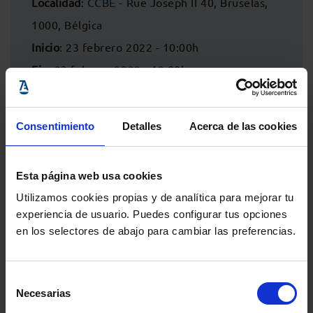
Localidad
:
CCBE
- Rue Joseph II 40, Bruselas,
1000, Bélgica
Inicio
: 23 febrero 2022 - 10:00h
Fin
: 23 febrero 2022 - 12:00h
Consentimiento
Detalles
Acerca de las cookies
Esta página web usa cookies
Utilizamos cookies propias y de analítica para mejorar tu
experiencia de usuario. Puedes configurar tus opciones
en los selectores de abajo para cambiar las preferencias.
Selección
Comparte:
Necesarias
de
consentimiento