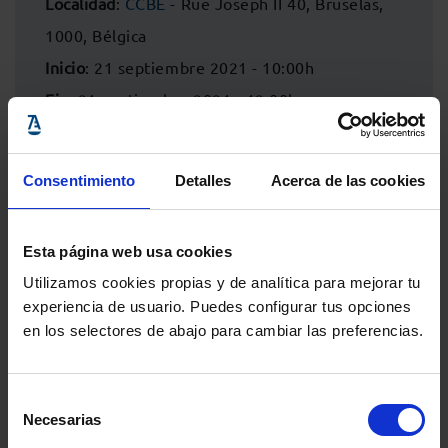
Localidad
:
CCBE
- Rue Joseph II 40, Bruselas,
1000, Bélgica
Inicio
: 21 septiembre 2021 - 10:00h
Fin
: 21 septiembre 2021 - 12:00h
Consentimiento
Detalles
Acerca de las cookies
Esta página web usa cookies
Utilizamos cookies propias y de analítica para mejorar tu
experiencia de usuario. Puedes configurar tus opciones
en los selectores de abajo para cambiar las preferencias.
Selección
Comparte:
Necesarias
de
consentimiento