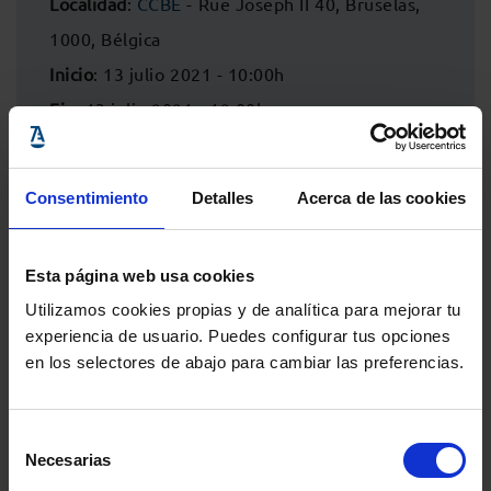
Localidad
:
CCBE
- Rue Joseph II 40, Bruselas,
1000, Bélgica
Inicio
: 13 julio 2021 - 10:00h
Fin
: 13 julio 2021 - 12:00h
Consentimiento
Detalles
Acerca de las cookies
Esta página web usa cookies
Utilizamos cookies propias y de analítica para mejorar tu
experiencia de usuario. Puedes configurar tus opciones
en los selectores de abajo para cambiar las preferencias.
Selección
Comparte:
Necesarias
de
consentimiento