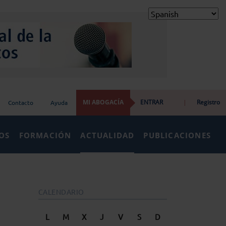
MI ABOGACÍA
ENTRAR
|
Registro
Contacto
Ayuda
IOS
FORMACIÓN
ACTUALIDAD
PUBLICACIONES
CALENDARIO
L
M
X
J
V
S
D