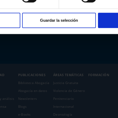
Guardar la selección
DAD
PUBLICACIONES
ÁREAS TEMÁTICAS
FORMACIÓN
Biblioteca Abogacía
Justicia Gratuita
Abogacía en datos
Violencia de Género
y análisis
Newsletters
Penitenciario
ensa
Blogs
Internacional
e-Books
Deontología