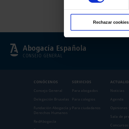
Rechazar cookies
Abogacía Española
CONSEJO GENERAL
CONÓCENOS
SERVICIOS
ACTUALI
Consejo General
Para abogados
Noticias
Delegación Bruselas
Para colegios
Agenda
Fundación Abogacía y
Para ciudadanos
Opiniones 
Derechos Humanos
Sala de pr
RedAbogacía
Concursos