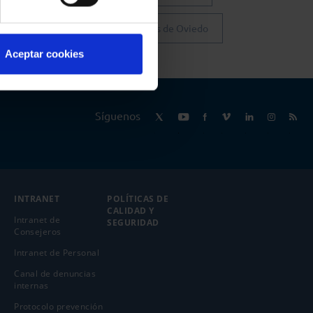
Colegio de Abogados de Oviedo
Aceptar cookies
Síguenos
INTRANET
POLÍTICAS DE
CALIDAD Y
Intranet de
SEGURIDAD
Consejeros
Intranet de Personal
Canal de denuncias
internas
Protocolo prevención