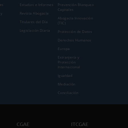
es
Estudios e Informes
Prevención Blanqueo
Capitales
 y
Revista Abogacía
Abogacía Innovación
Titulares del Día
(TIC)
Legislación Diaria
Protección de Datos
Derechos Humanos
Europa
Extranjería y
Protección
Internacional
Igualdad
Mediación
Conciliación
CGAE
ITCGAE