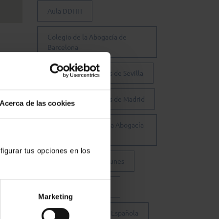
Aula DDHH
Colegio de la Abogacía de
Barcelona
Colegio de Abogados de Sevilla
Colegio de Abogados de Madrid
Acerca de las cookies
Consejo General de la Abogacía
Española
figurar tus opciones en los
Conferencia de los Lunes
Día Justicia Gratuita
Marketing
Fundación Abogacía Española