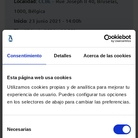
Localidad
:
CCBE
- Rue Joseph II 40, Bruselas,
1000, Bélgica
Inicio
: 23 junio 2021 - 14:00h
Fin
: 23 junio 2021 - 16:00h
Consentimiento
Detalles
Acerca de las cookies
Esta página web usa cookies
Utilizamos cookies propias y de analítica para mejorar tu
experiencia de usuario. Puedes configurar tus opciones
en los selectores de abajo para cambiar las preferencias.
Selección
Comparte:
Necesarias
de
consentimiento