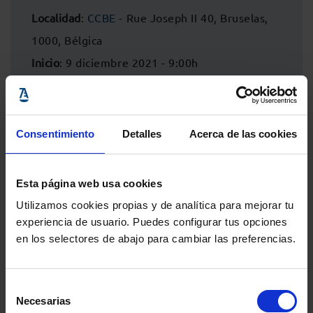
Localidad
:
CCBE
- Rue Joseph II 40, Bruselas,
1000, Bélgica
Inicio
: 9 diciembre 2021 - 9:00h
Fin
: 9 diciembre 2021 - 11:00h
Consentimiento
Detalles
Acerca de las cookies
Esta página web usa cookies
Utilizamos cookies propias y de analítica para mejorar tu
experiencia de usuario. Puedes configurar tus opciones
en los selectores de abajo para cambiar las preferencias.
Selección
Comparte:
Necesarias
de