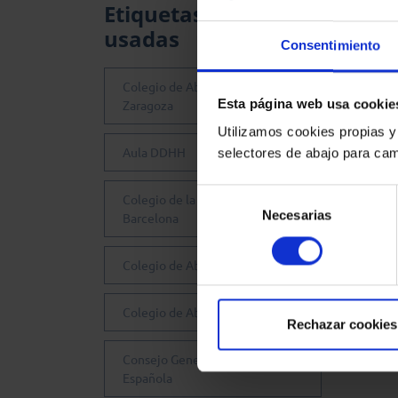
Etiquetas más
usadas
Consentimiento
Colegio de Abogados de
Esta página web usa cookie
Zaragoza
Utilizamos cookies propias y
Aula DDHH
selectores de abajo para cam
Selección
Colegio de la Abogacía de
Necesarias
de
Barcelona
consentimiento
Colegio de Abogados de Sevilla
Colegio de Abogados de Madrid
Rechazar cookies
Consejo General de la Abogacía
Española