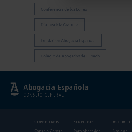
Conferencia de los Lunes
Día Justicia Gratuita
Fundación Abogacía Española
Colegio de Abogados de Oviedo
Abogacía Española
CONSEJO GENERAL
CONÓCENOS
SERVICIOS
ACTUALI
Consejo General
Para abogados
Noticias