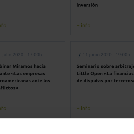
inversión
nfo
+ info
1 julio 2020 - 17:00h
11 junio 2020 - 19:00h
binar Miramos hacia
Seminario sobre arbitraj
lante «Las empresas
Little Open «La financiac
roamericanas ante los
de disputas por terceros
flictos»
nfo
+ info