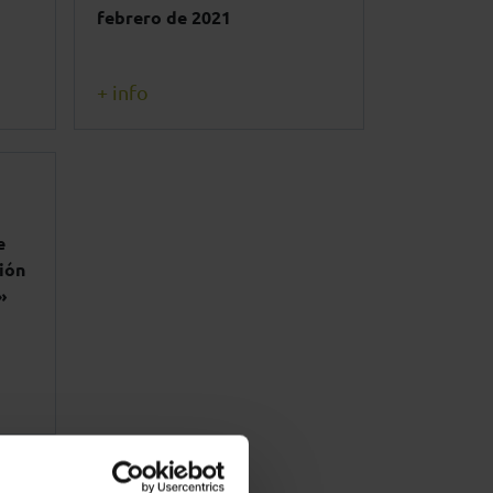
febrero de 2021
+ info
e
ión
»