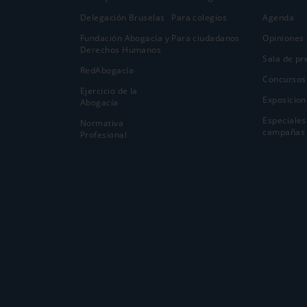
Delegación Bruselas
Para colegios
Agenda
Fundación Abogacía y
Para ciudadanos
Opiniones 
Derechos Humanos
Sala de pr
RedAbogacía
Concursos
Ejercicio de la
Exposicion
Abogací­a
Especiales
Normativa
campañas
Profesional