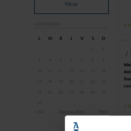
CALENDARIO
+ i
L
M
X
J
V
S
D
1
2
3
4
5
6
7
8
9
We
10
11
12
13
14
15
16
de
ibe
17
18
19
20
21
22
23
con
24
25
26
27
28
29
30
31
+ i
« Jul
Sep »
Agosto 2026