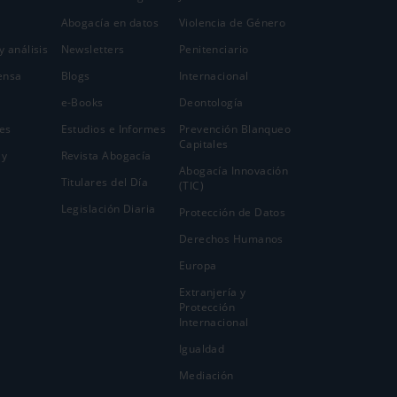
Abogacía en datos
Violencia de Género
y análisis
Newsletters
Penitenciario
ensa
Blogs
Internacional
e-Books
Deontología
es
Estudios e Informes
Prevención Blanqueo
Capitales
 y
Revista Abogacía
Abogacía Innovación
Titulares del Día
(TIC)
Legislación Diaria
Protección de Datos
Derechos Humanos
Europa
Extranjería y
Protección
Internacional
Igualdad
Mediación