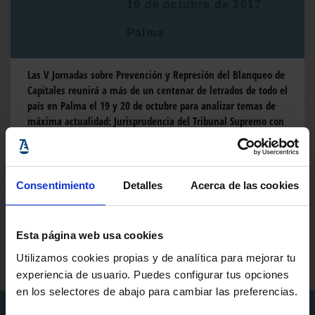
19 de octubre de 2017
Palma
Las V Jornadas sobre Prevención y Represión del Blanqueo de
Capitales reunirá a más de un centenar de letrados de todo el
país en Palma el 19 y 20 de octubre para analizar temas de
máxima actualidad: Jurisprudencia del Tribunal Supremo con
especial referencia a la continuidad delictiva; el delito de
blanqueo y la responsabilidad penal de las personas jurídicas;
el uso de las TIC en este ámbito; las obligaciones de los
abogados; herramientas para detectar el fraude y mucho
Consentimiento
Detalles
Acerca de las cookies
más.
#PREVENCIÓNBLANQUEO
Esta página web usa cookies
Inscríbete
Utilizamos cookies propias y de analítica para mejorar tu
experiencia de usuario. Puedes configurar tus opciones
en los selectores de abajo para cambiar las preferencias.