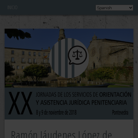
INICIO
Ramón Jáudenes López de