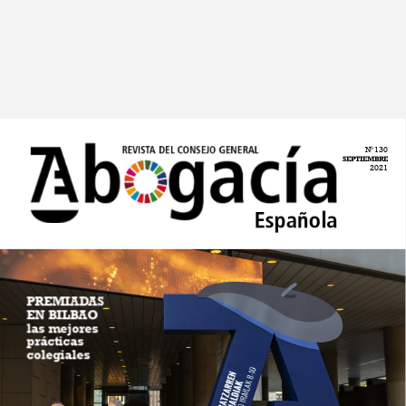
N
130
0
GENERAL
REVISTA
DEL
CONSEJO
SEPTIEMBRE
2021
Española
PREMIADAS
EN
BILBAO
las
mejores
prácticas
colegiales