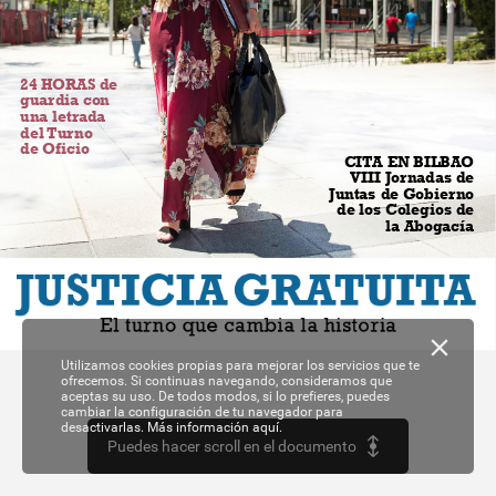
24
HORAS
de
guardia
con
una
letrada
del
Turno
de
Oficio
CITA
EN
BILBAO
VIII
Jornadas
de
Juntas
de
Gobierno
de
los
Colegios
de
la
Abogacía
JUSTICIA
GRATUITA
El
turno
que
cambia
la
historia
Utilizamos cookies propias para mejorar los servicios que te
ofrecemos. Si continuas navegando, consideramos que
aceptas su uso. De todos modos, si lo prefieres, puedes
cambiar la configuración de tu navegador para
desactivarlas.
Más información aquí.
Puedes hacer scroll en el documento