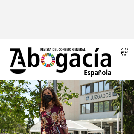
N
129
0
GENERAL
REVISTA
DEL
CONSEJO
JULIO
2021
Española