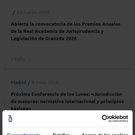
23 marzo 2026
Abierta la convocatoria de los Premios Anuales
de la Real Academia de Jurisprudencia y
Legislación de Granada 2026
+ info
Madrid
8 junio 2026
Próxima Conferencia de los Lunes: «Jurisdicción
de menores: normativa internacional y principios
básicos»
+ info