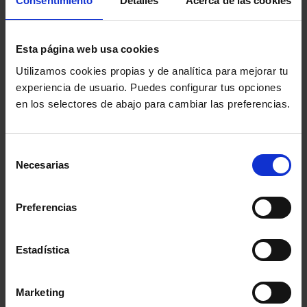
Consentimiento
Detalles
Acerca de las cookies
Esta página web usa cookies
Etiquetas más usadas
Utilizamos cookies propias y de analítica para mejorar tu
experiencia de usuario. Puedes configurar tus opciones
Colegio de Abogados de Zaragoza
Aula DDHH
en los selectores de abajo para cambiar las preferencias.
Colegio de la Abogacía de Barcelona
Selección
Necesarias
de
Colegio de Abogados de Sevilla
consentimiento
Preferencias
Colegio de Abogados de Madrid
Consejo General de la Abogacía Española
Estadística
Conferencia de los Lunes
Día Justicia Gratuita
Marketing