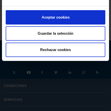
Fundación Abogacía Española
Aceptar cookies
Colegio de Abogados de Oviedo
Guardar la selección
Rechazar cookies
Abogacía Española
CONSEJO GENERAL
CONÓCENOS
SERVICIOS